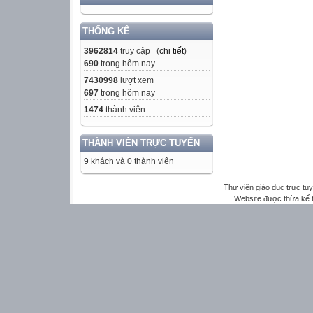
THỐNG KÊ
3962814
truy cập (
chi tiết
)
690
trong hôm nay
7430998
lượt xem
697
trong hôm nay
1474
thành viên
THÀNH VIÊN TRỰC TUYẾN
9 khách và 0 thành viên
Thư viện giáo dục trực tu
Website được thừa kế 