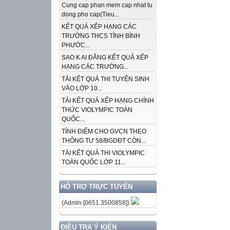
Cung cap phan mem cap nhat tu
dong pho cap(Tieu...
KẾT QUẢ XẾP HẠNG CÁC
TRƯỜNG THCS TỈNH BÌNH
PHƯỚC...
SAO K AI ĐĂNG KẾT QUẢ XẾP
HẠNG CÁC TRƯỜNG...
TẢI KẾT QUẢ THI TUYỂN SINH
VÀO LỚP 10...
TẢI KẾT QUẢ XẾP HẠNG CHÍNH
THỨC VIOLYMPIC TOÀN
QUỐC...
TÍNH ĐIỂM CHO GVCN THEO
THÔNG TƯ 58/BGDĐT CÒN...
TẢI KẾT QUẢ THI VIOLYMPIC
TOÀN QUỐC LỚP 11...
HỖ TRỢ TRỰC TUYẾN
(Admin [0651.3500858])
ĐIỀU TRA Ý KIẾN