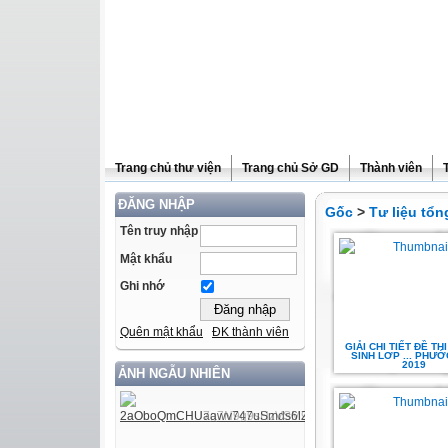
Trang chủ thư viện
Trang chủ Sở GD
Thành viên
ĐĂNG NHẬP
Gốc
>
Tư liệu tổ
Tên truy nhập
Mật khẩu
Ghi nhớ
Quên mật khẩu
ĐK thành viên
GIẢI CHI TIẾT ĐỀ TH
SINH LƠP ... PHƯ
2019
ẢNH NGẪU NHIÊN