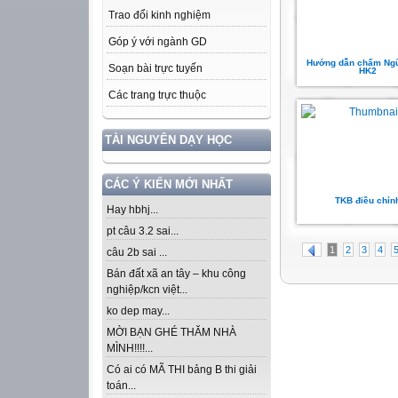
Trao đổi kinh nghiệm
Góp ý với ngành GD
Hướng dẫn chấm Ng
Soạn bài trực tuyến
HK2
Các trang trực thuộc
TÀI NGUYÊN DẠY HỌC
CÁC Ý KIẾN MỚI NHẤT
TKB điều chỉn
Hay hbhj...
pt câu 3.2 sai...
1
2
3
4
câu 2b sai ...
Bán đất xã an tây – khu công
nghiệp/kcn việt...
ko dep may...
MỜI BẠN GHÉ THĂM NHÀ
MÌNH!!!!...
Có ai có MÃ THI bảng B thi giải
toán...