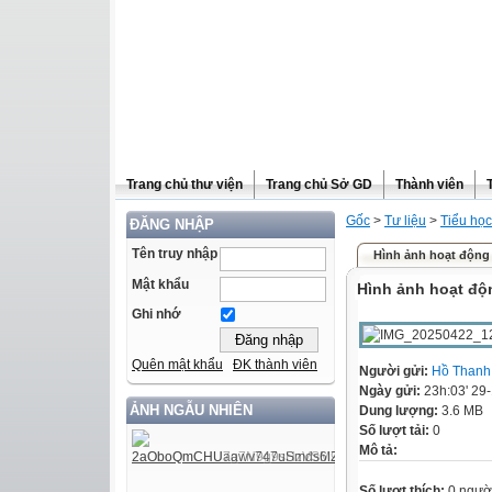
Trang chủ thư viện
Trang chủ Sở GD
Thành viên
Gốc
>
Tư liệu
>
Tiểu học
ĐĂNG NHẬP
Tên truy nhập
Hình ảnh hoạt động 
Mật khẩu
Hình ảnh hoạt độ
Ghi nhớ
Quên mật khẩu
ĐK thành viên
Người gửi:
Hồ Thanh
Ngày gửi:
23h:03' 29
ẢNH NGẪU NHIÊN
Dung lượng:
3.6 MB
Số lượt tải:
0
Mô tả:
Số lượt thích:
0 ngườ