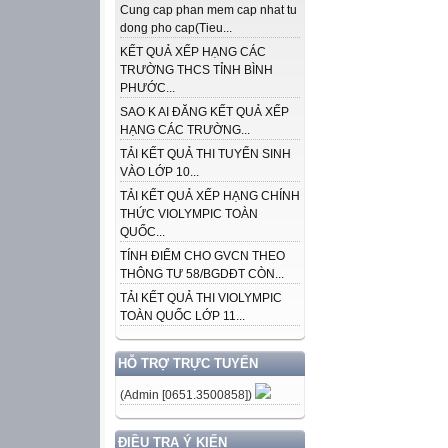
Cung cap phan mem cap nhat tu
dong pho cap(Tieu...
KẾT QUẢ XẾP HẠNG CÁC
TRƯỜNG THCS TỈNH BÌNH
PHƯỚC...
SAO K AI ĐĂNG KẾT QUẢ XẾP
HẠNG CÁC TRƯỜNG...
TẢI KẾT QUẢ THI TUYỂN SINH
VÀO LỚP 10...
TẢI KẾT QUẢ XẾP HẠNG CHÍNH
THỨC VIOLYMPIC TOÀN
QUỐC...
TÍNH ĐIỂM CHO GVCN THEO
THÔNG TƯ 58/BGDĐT CÒN...
TẢI KẾT QUẢ THI VIOLYMPIC
TOÀN QUỐC LỚP 11...
HỖ TRỢ TRỰC TUYẾN
(Admin [0651.3500858])
ĐIỀU TRA Ý KIẾN