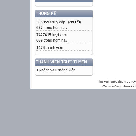
THỐNG KÊ
3959593
truy cập (
chi tiết
)
677
trong hôm nay
7427615
lượt xem
689
trong hôm nay
1474
thành viên
THÀNH VIÊN TRỰC TUYẾN
1 khách và 0 thành viên
Thư viện giáo dục trực tu
Website được thừa kế 