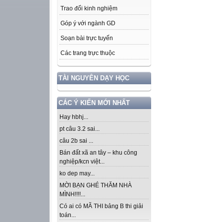
Trao đổi kinh nghiệm
Góp ý với ngành GD
Soạn bài trực tuyến
Các trang trực thuộc
TÀI NGUYÊN DẠY HỌC
CÁC Ý KIẾN MỚI NHẤT
Hay hbhj...
pt câu 3.2 sai...
câu 2b sai ...
Bán đất xã an tây – khu công
nghiệp/kcn việt...
ko dep may...
MỜI BẠN GHÉ THĂM NHÀ
MÌNH!!!!...
Có ai có MÃ THI bảng B thi giải
toán...