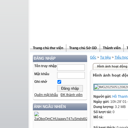
Trang chủ thư viện
Trang chủ Sở GD
Thành viên
Gốc
>
Tư liệu
>
Tiểu học
ĐĂNG NHẬP
Tên truy nhập
Hình ảnh hoạt động 
Mật khẩu
Hình ảnh hoạt độ
Ghi nhớ
Quên mật khẩu
ĐK thành viên
Người gửi:
Hồ Thanh
Ngày gửi:
10h:28' 01
ẢNH NGẪU NHIÊN
Dung lượng:
3.2 MB
Số lượt tải:
0
Mô tả:
Số lượt thích:
0 ngườ