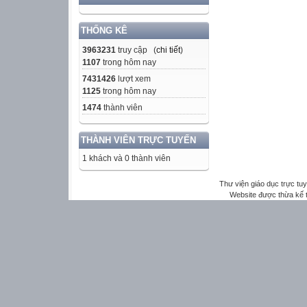
THỐNG KÊ
3963231
truy cập (
chi tiết
)
1107
trong hôm nay
7431426
lượt xem
1125
trong hôm nay
1474
thành viên
THÀNH VIÊN TRỰC TUYẾN
1 khách và 0 thành viên
Thư viện giáo dục trực tu
Website được thừa kế 