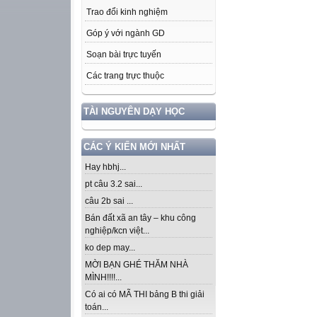
Trao đổi kinh nghiệm
Góp ý với ngành GD
Soạn bài trực tuyến
Các trang trực thuộc
TÀI NGUYÊN DẠY HỌC
CÁC Ý KIẾN MỚI NHẤT
Hay hbhj...
pt câu 3.2 sai...
câu 2b sai ...
Bán đất xã an tây – khu công
nghiệp/kcn việt...
ko dep may...
MỜI BẠN GHÉ THĂM NHÀ
MÌNH!!!!...
Có ai có MÃ THI bảng B thi giải
toán...