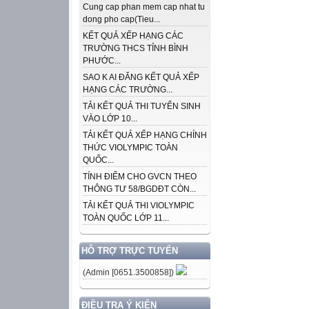
Cung cap phan mem cap nhat tu
dong pho cap(Tieu...
KẾT QUẢ XẾP HẠNG CÁC
TRƯỜNG THCS TỈNH BÌNH
PHƯỚC...
SAO K AI ĐĂNG KẾT QUẢ XẾP
HẠNG CÁC TRƯỜNG...
TẢI KẾT QUẢ THI TUYỂN SINH
VÀO LỚP 10...
TẢI KẾT QUẢ XẾP HẠNG CHÍNH
THỨC VIOLYMPIC TOÀN
QUỐC...
TÍNH ĐIỂM CHO GVCN THEO
THÔNG TƯ 58/BGDĐT CÒN...
TẢI KẾT QUẢ THI VIOLYMPIC
TOÀN QUỐC LỚP 11...
HỖ TRỢ TRỰC TUYẾN
(Admin [0651.3500858])
ĐIỀU TRA Ý KIẾN