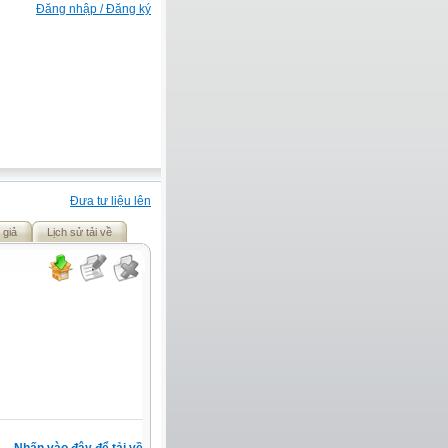
Đăng nhập / Đăng ký
Đưa tư liệu lên
 giả
Lịch sử tải về
Nhấn vào đây để tải về