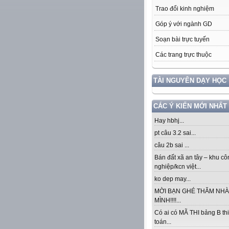
Trao đổi kinh nghiệm
Góp ý với ngành GD
Soạn bài trực tuyến
Các trang trực thuộc
TÀI NGUYÊN DẠY HỌC
CÁC Ý KIẾN MỚI NHẤT
Hay hbhj...
pt câu 3.2 sai...
câu 2b sai ...
Bán đất xã an tây – khu cô
nghiệp/kcn việt...
ko dep may...
MỜI BẠN GHÉ THĂM NHÀ
MÌNH!!!!...
Có ai có MÃ THI bảng B thi
toán...