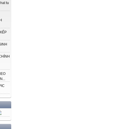
hat tu
H
 XẾP
SINH
CHÍNH
HEO
...
PIC