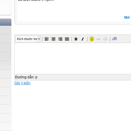
Mở 
Kích thước font
Đường dẫn
:
p
Gửi ý kiến