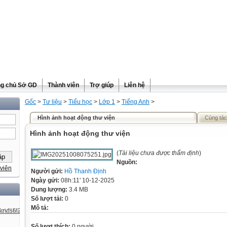
ng chủ Sở GD
Thành viên
Trợ giúp
Liên hệ
Gốc
>
Tư liệu
>
Tiểu học
>
Lớp 1
>
Tiếng Anh
>
Hình ảnh hoạt động thư viện
Cùng tác
Hình ảnh hoạt động thư viện
(
Tài liệu chưa được thẩm định
)
Nguồn:
viên
Người gửi:
Hồ Thanh Định
Ngày gửi:
08h:11' 10-12-2025
Dung lượng:
3.4 MB
Số lượt tải:
0
Mô tả:
Số lượt thích:
0 người