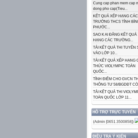
Cung cap phan mem cap n
dong pho cap(Tieu...
KẾT QUẢ XẾP HẠNG CÁC
TRƯỜNG THCS TỈNH BÌN
PHƯỚC...
SAO K AI ĐĂNG KẾT QUẢ
HẠNG CÁC TRƯỜNG...
TẢI KẾT QUẢ THI TUYỂN 
VÀO LỚP 10...
TẢI KẾT QUẢ XẾP HẠNG 
THỨC VIOLYMPIC TOÀN
QUỐC...
TÍNH ĐIỂM CHO GVCN T
THÔNG TƯ 58/BGDĐT CÒN
TẢI KẾT QUẢ THI VIOLYM
TOÀN QUỐC LỚP 11...
HỖ TRỢ TRỰC TUYẾN
(Admin [0651.3500858])
ĐIỀU TRA Ý KIẾN