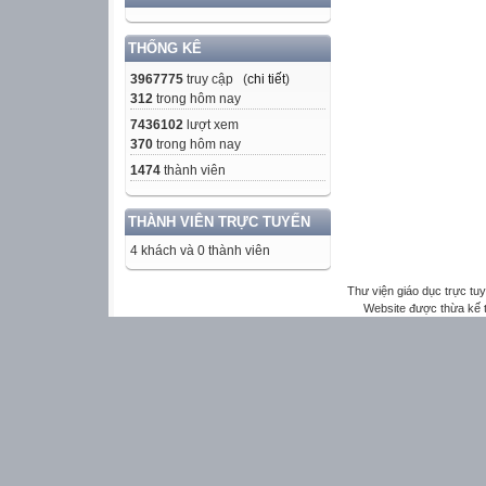
THỐNG KÊ
3967775
truy cập (
chi tiết
)
312
trong hôm nay
7436102
lượt xem
370
trong hôm nay
1474
thành viên
THÀNH VIÊN TRỰC TUYẾN
4 khách và 0 thành viên
Thư viện giáo dục trực tu
Website được thừa kế 