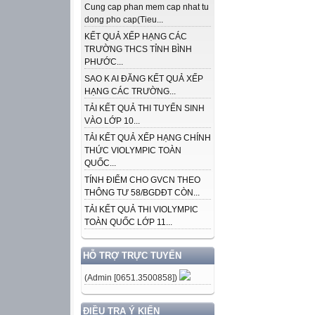
Cung cap phan mem cap nhat tu
dong pho cap(Tieu...
KẾT QUẢ XẾP HẠNG CÁC
TRƯỜNG THCS TỈNH BÌNH
PHƯỚC...
SAO K AI ĐĂNG KẾT QUẢ XẾP
HẠNG CÁC TRƯỜNG...
TẢI KẾT QUẢ THI TUYỂN SINH
VÀO LỚP 10...
TẢI KẾT QUẢ XẾP HẠNG CHÍNH
THỨC VIOLYMPIC TOÀN
QUỐC...
TÍNH ĐIỂM CHO GVCN THEO
THÔNG TƯ 58/BGDĐT CÒN...
TẢI KẾT QUẢ THI VIOLYMPIC
TOÀN QUỐC LỚP 11...
HỖ TRỢ TRỰC TUYẾN
(Admin [0651.3500858])
ĐIỀU TRA Ý KIẾN