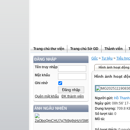
Trang chủ thư viện
Trang chủ Sở GD
Thành viên
Gốc
>
Tư liệu
>
Tiểu học
ĐĂNG NHẬP
Tên truy nhập
Hình ảnh hoạt động 
Mật khẩu
Hình ảnh hoạt độ
Ghi nhớ
Quên mật khẩu
ĐK thành viên
Người gửi:
Hồ Thanh
Ngày gửi:
08h:56' 17
ẢNH NGẪU NHIÊN
Dung lượng:
709.8 K
Số lượt tải:
0
Mô tả:
Số lượt thích:
0 ngườ