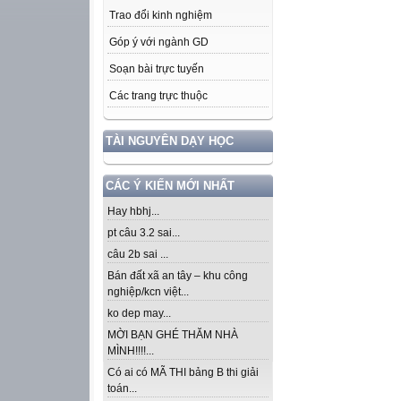
Trao đổi kinh nghiệm
Góp ý với ngành GD
Soạn bài trực tuyến
Các trang trực thuộc
TÀI NGUYÊN DẠY HỌC
CÁC Ý KIẾN MỚI NHẤT
Hay hbhj...
pt câu 3.2 sai...
câu 2b sai ...
Bán đất xã an tây – khu công
nghiệp/kcn việt...
ko dep may...
MỜI BẠN GHÉ THĂM NHÀ
MÌNH!!!!...
Có ai có MÃ THI bảng B thi giải
toán...