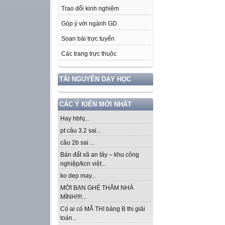
Trao đổi kinh nghiệm
Góp ý với ngành GD
Soạn bài trực tuyến
Các trang trực thuộc
TÀI NGUYÊN DẠY HỌC
CÁC Ý KIẾN MỚI NHẤT
Hay hbhj...
pt câu 3.2 sai...
câu 2b sai ...
Bán đất xã an tây – khu công
nghiệp/kcn việt...
ko dep may...
MỜI BẠN GHÉ THĂM NHÀ
MÌNH!!!!...
Có ai có MÃ THI bảng B thi giải
toán...