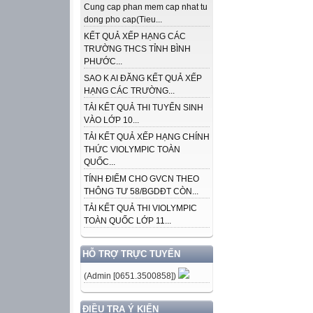
Cung cap phan mem cap nhat tu
dong pho cap(Tieu...
KẾT QUẢ XẾP HẠNG CÁC
TRƯỜNG THCS TỈNH BÌNH
PHƯỚC...
SAO K AI ĐĂNG KẾT QUẢ XẾP
HẠNG CÁC TRƯỜNG...
TẢI KẾT QUẢ THI TUYỂN SINH
VÀO LỚP 10...
TẢI KẾT QUẢ XẾP HẠNG CHÍNH
THỨC VIOLYMPIC TOÀN
QUỐC...
TÍNH ĐIỂM CHO GVCN THEO
THÔNG TƯ 58/BGDĐT CÒN...
TẢI KẾT QUẢ THI VIOLYMPIC
TOÀN QUỐC LỚP 11...
HỖ TRỢ TRỰC TUYẾN
(Admin [0651.3500858])
ĐIỀU TRA Ý KIẾN