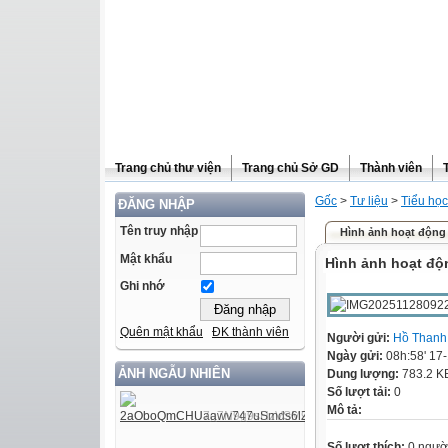
Trang chủ thư viện
Trang chủ Sở GD
Thành viên
Gốc
>
Tư liệu
>
Tiểu học
ĐĂNG NHẬP
Tên truy nhập
Hình ảnh hoạt động 
Mật khẩu
Hình ảnh hoạt độ
Ghi nhớ
Quên mật khẩu
ĐK thành viên
Người gửi:
Hồ Thanh
Ngày gửi:
08h:58' 17
ẢNH NGẪU NHIÊN
Dung lượng:
783.2 K
Số lượt tải:
0
Mô tả:
Số lượt thích:
0 ngườ