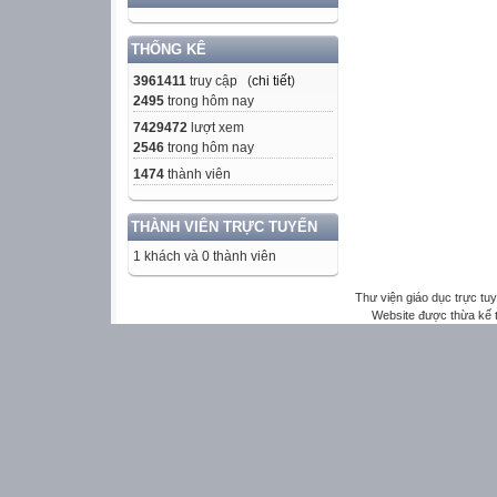
THỐNG KÊ
3961411
truy cập (
chi tiết
)
2495
trong hôm nay
7429472
lượt xem
2546
trong hôm nay
1474
thành viên
THÀNH VIÊN TRỰC TUYẾN
1 khách và 0 thành viên
Thư viện giáo dục trực tu
Website được thừa kế 