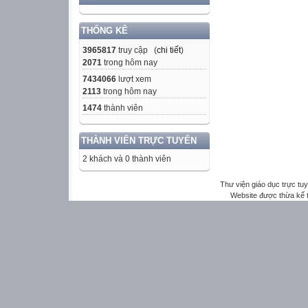
THỐNG KÊ
3965817
truy cập (
chi tiết
)
2071
trong hôm nay
7434066
lượt xem
2113
trong hôm nay
1474
thành viên
THÀNH VIÊN TRỰC TUYẾN
2 khách và 0 thành viên
Thư viện giáo dục trực tu
Website được thừa kế 