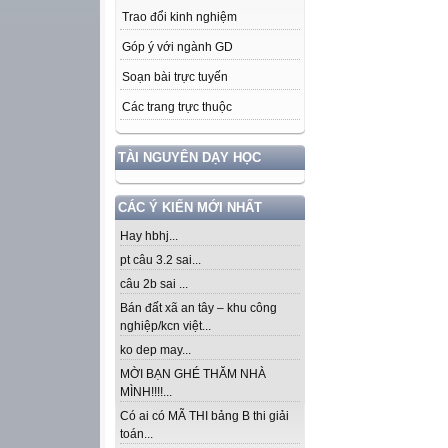
Trao đổi kinh nghiệm
Góp ý với ngành GD
Soạn bài trực tuyến
Các trang trực thuộc
TÀI NGUYÊN DẠY HỌC
CÁC Ý KIẾN MỚI NHẤT
Hay hbhj...
pt câu 3.2 sai...
câu 2b sai ...
Bán đất xã an tây – khu công
nghiệp/kcn việt...
ko dep may...
MỜI BẠN GHÉ THĂM NHÀ
MÌNH!!!!...
Có ai có MÃ THI bảng B thi giải
toán...