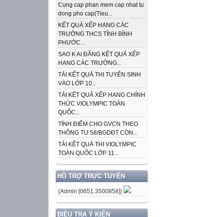
Cung cap phan mem cap nhat tu
dong pho cap(Tieu...
KẾT QUẢ XẾP HẠNG CÁC
TRƯỜNG THCS TỈNH BÌNH
PHƯỚC...
SAO K AI ĐĂNG KẾT QUẢ XẾP
HẠNG CÁC TRƯỜNG...
TẢI KẾT QUẢ THI TUYỂN SINH
VÀO LỚP 10...
TẢI KẾT QUẢ XẾP HẠNG CHÍNH
THỨC VIOLYMPIC TOÀN
QUỐC...
TÍNH ĐIỂM CHO GVCN THEO
THÔNG TƯ 58/BGDĐT CÒN...
TẢI KẾT QUẢ THI VIOLYMPIC
TOÀN QUỐC LỚP 11...
HỖ TRỢ TRỰC TUYẾN
(Admin [0651.3500858])
ĐIỀU TRA Ý KIẾN