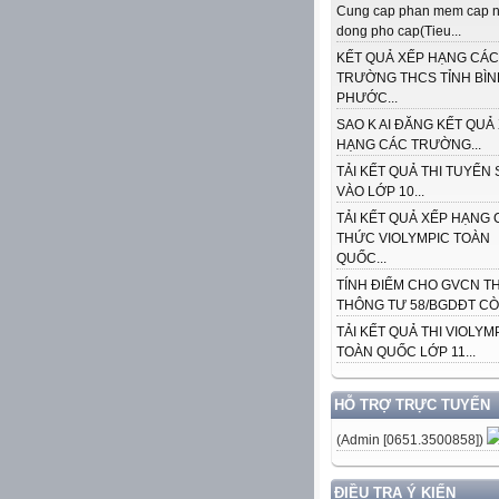
Cung cap phan mem cap n
dong pho cap(Tieu...
KẾT QUẢ XẾP HẠNG CÁC
TRƯỜNG THCS TỈNH BÌN
PHƯỚC...
SAO K AI ĐĂNG KẾT QUẢ
HẠNG CÁC TRƯỜNG...
TẢI KẾT QUẢ THI TUYỂN 
VÀO LỚP 10...
TẢI KẾT QUẢ XẾP HẠNG 
THỨC VIOLYMPIC TOÀN
QUỐC...
TÍNH ĐIỂM CHO GVCN T
THÔNG TƯ 58/BGDĐT CÒN
TẢI KẾT QUẢ THI VIOLYM
TOÀN QUỐC LỚP 11...
HỖ TRỢ TRỰC TUYẾN
(Admin [0651.3500858])
ĐIỀU TRA Ý KIẾN