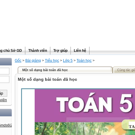
ng chủ Sở GD
Thành viên
Trợ giúp
Liên hệ
Gốc
>
Bài giảng
>
Tiểu học
>
Lớp 5
>
Toán học
>
Một số dạng bài toán đã học
Cùng tác gi
Một số dạng bài toán đã học
viên