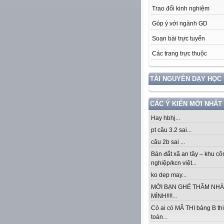
Trao đổi kinh nghiệm
Góp ý với ngành GD
Soạn bài trực tuyến
Các trang trực thuộc
TÀI NGUYÊN DẠY HỌC
CÁC Ý KIẾN MỚI NHẤT
Hay hbhj...
pt câu 3.2 sai...
câu 2b sai ...
Bán đất xã an tây – khu cô
nghiệp/kcn việt...
ko dep may...
MỜI BẠN GHÉ THĂM NHÀ
MÌNH!!!!...
Có ai có MÃ THI bảng B thi
toán...