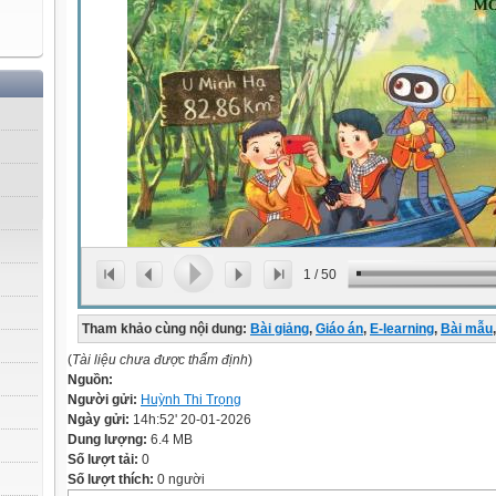
1
/
50
Tham khảo cùng nội dung:
Bài giảng
,
Giáo án
,
E-learning
,
Bài mẫu
,
(
Tài liệu chưa được thẩm định
)
Nguồn:
Người gửi:
Huỳnh Thi Trọng
Ngày gửi:
14h:52' 20-01-2026
Dung lượng:
6.4 MB
Số lượt tải:
0
Số lượt thích:
0 người