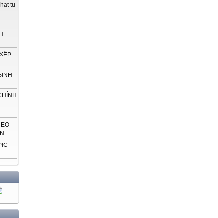
NGUYEN MINH HAI - HO.ANG
hat tu
QUEHVONG - BUI BA
M�NH
H
NHA XUAT BAN GIAO Dl,JCVl�T
NAM
 XẾP
HU'O'NG D4N SU' DU• NG
SINH
SiCH
CHÍNH
Gui cac em hoc sinh lop 5!
'
HEO
...
,
PIC
Trong sach Toan 5, cac em se g�p cac nhan v�t va m¢t s6 bieu
tU'qng chl dan nhll' sau:
Nam
Mai
Ro-b6t