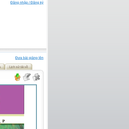
Đăng nhập / Đăng ký
Đưa bài giảng lên
ả
Lịch sử tải về