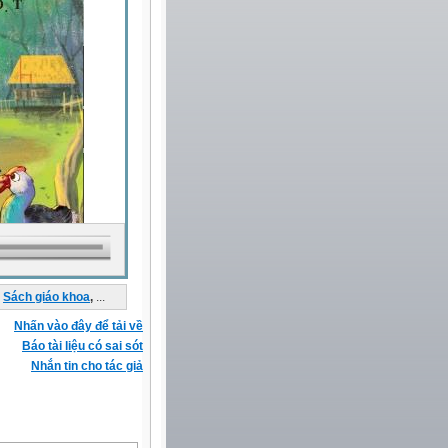
Sách giáo khoa
,
...
Nhấn vào đây để tải về
Báo tài liệu có sai sót
Nhắn tin cho tác giả