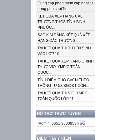
Cung cap phan mem cap nhat tu
dong pho cap(Tieu...
KẾT QUẢ XẾP HẠNG CÁC
TRƯỜNG THCS TỈNH BÌNH
PHƯỚC...
SAO K AI ĐĂNG KẾT QUẢ XẾP
HẠNG CÁC TRƯỜNG...
TẢI KẾT QUẢ THI TUYỂN SINH
VÀO LỚP 10...
TẢI KẾT QUẢ XẾP HẠNG CHÍNH
THỨC VIOLYMPIC TOÀN
QUỐC...
TÍNH ĐIỂM CHO GVCN THEO
THÔNG TƯ 58/BGDĐT CÒN...
TẢI KẾT QUẢ THI VIOLYMPIC
TOÀN QUỐC LỚP 11...
HỖ TRỢ TRỰC TUYẾN
(Admin [0651.3500858])
ĐIỀU TRA Ý KIẾN