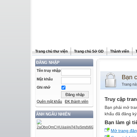
Trang chủ thư viện
Trang chủ Sở GD
Thành viên
ĐĂNG NHẬP
Tên truy nhập
Bạn 
Mật khẩu
Trang nà
Ghi nhớ
Truy cập tra
Quên mật khẩu
ĐK thành viên
Bạn phải mở tra
khẩu đã đăng ký 
ẢNH NGẪU NHIÊN
Bạn làm gì ti
Mở trang đă