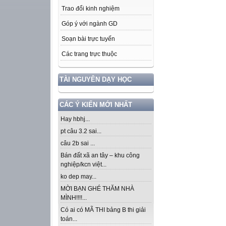
Trao đổi kinh nghiệm
Góp ý với ngành GD
Soạn bài trực tuyến
Các trang trực thuộc
TÀI NGUYÊN DẠY HỌC
CÁC Ý KIẾN MỚI NHẤT
Hay hbhj...
pt câu 3.2 sai...
câu 2b sai ...
Bán đất xã an tây – khu công
nghiệp/kcn việt...
ko dep may...
MỜI BẠN GHÉ THĂM NHÀ
MÌNH!!!!...
Có ai có MÃ THI bảng B thi giải
toán...