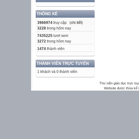
THỐNG KÊ
3966974
truy cập (
chi tiết
)
3228
trong hôm nay
7435225
lượt xem
3272
trong hôm nay
1474
thành viên
THÀNH VIÊN TRỰC TUYẾN
1 khách và 0 thành viên
Thư viện giáo dục trực tu
Website được thừa kế 