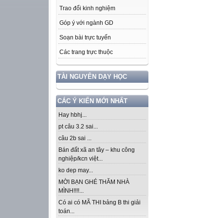
Trao đổi kinh nghiệm
Góp ý với ngành GD
Soạn bài trực tuyến
Các trang trực thuộc
TÀI NGUYÊN DẠY HỌC
CÁC Ý KIẾN MỚI NHẤT
Hay hbhj...
pt câu 3.2 sai...
câu 2b sai ...
Bán đất xã an tây – khu công
nghiệp/kcn việt...
ko dep may...
MỜI BẠN GHÉ THĂM NHÀ
MÌNH!!!!...
Có ai có MÃ THI bảng B thi giải
toán...