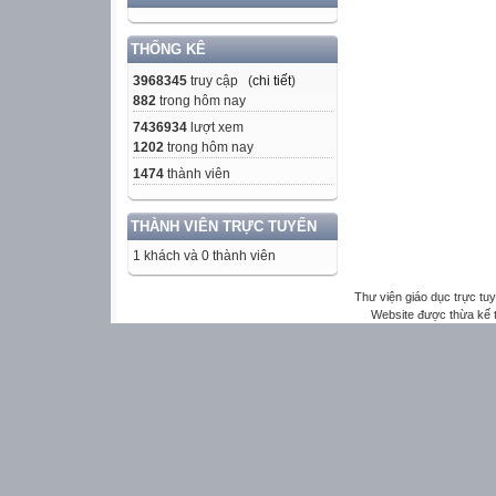
THỐNG KÊ
3968345
truy cập (
chi tiết
)
882
trong hôm nay
7436934
lượt xem
1202
trong hôm nay
1474
thành viên
THÀNH VIÊN TRỰC TUYẾN
1 khách và 0 thành viên
Thư viện giáo dục trực tu
Website được thừa kế 