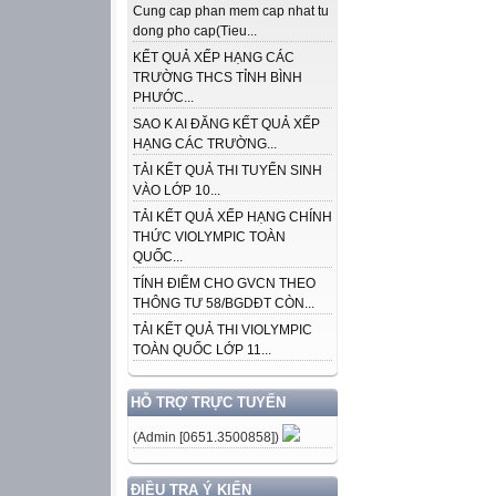
Cung cap phan mem cap nhat tu
dong pho cap(Tieu...
KẾT QUẢ XẾP HẠNG CÁC
TRƯỜNG THCS TỈNH BÌNH
PHƯỚC...
SAO K AI ĐĂNG KẾT QUẢ XẾP
HẠNG CÁC TRƯỜNG...
TẢI KẾT QUẢ THI TUYỂN SINH
VÀO LỚP 10...
TẢI KẾT QUẢ XẾP HẠNG CHÍNH
THỨC VIOLYMPIC TOÀN
QUỐC...
TÍNH ĐIỂM CHO GVCN THEO
THÔNG TƯ 58/BGDĐT CÒN...
TẢI KẾT QUẢ THI VIOLYMPIC
TOÀN QUỐC LỚP 11...
HỖ TRỢ TRỰC TUYẾN
(Admin [0651.3500858])
ĐIỀU TRA Ý KIẾN