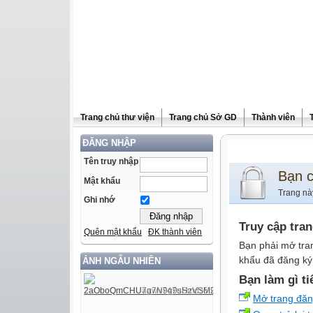
Trang chủ thư viện
Trang chủ Sở GD
Thành viên
ĐĂNG NHẬP
Tên truy nhập
Bạn 
Mật khẩu
Trang nà
Ghi nhớ
Truy cập tra
Quên mật khẩu
ĐK thành viên
Bạn phải mở tra
khẩu đã đăng ký 
ẢNH NGẪU NHIÊN
Bạn làm gì ti
Mở trang đă