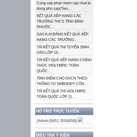
Cung cap phan mem cap nhat tu
dong pho cap(Tieu...
KẾT QUẢ XẾP HẠNG CÁC
TRƯỜNG THCS TỈNH BÌNH
PHƯỚC...
SAO K AI ĐĂNG KẾT QUẢ XẾP
HẠNG CÁC TRƯỜNG...
TẢI KẾT QUẢ THI TUYỂN SINH
VÀO LỚP 10...
TẢI KẾT QUẢ XẾP HẠNG CHÍNH
THỨC VIOLYMPIC TOÀN
QUỐC...
TÍNH ĐIỂM CHO GVCN THEO
THÔNG TƯ 58/BGDĐT CÒN...
TẢI KẾT QUẢ THI VIOLYMPIC
TOÀN QUỐC LỚP 11...
HỖ TRỢ TRỰC TUYẾN
(Admin [0651.3500858])
ĐIỀU TRA Ý KIẾN