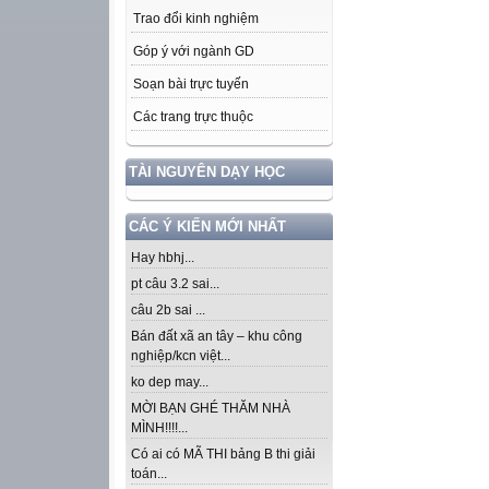
Trao đổi kinh nghiệm
Góp ý với ngành GD
Soạn bài trực tuyến
Các trang trực thuộc
TÀI NGUYÊN DẠY HỌC
CÁC Ý KIẾN MỚI NHẤT
Hay hbhj...
pt câu 3.2 sai...
câu 2b sai ...
Bán đất xã an tây – khu công
nghiệp/kcn việt...
ko dep may...
MỜI BẠN GHÉ THĂM NHÀ
MÌNH!!!!...
Có ai có MÃ THI bảng B thi giải
toán...