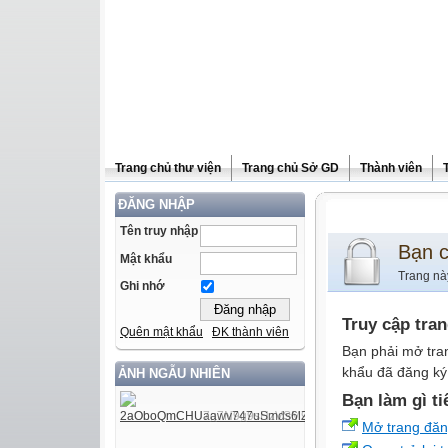
Trang chủ thư viện
Trang chủ Sở GD
Thành viên
ĐĂNG NHẬP
Tên truy nhập
Bạn 
Mật khẩu
Trang nà
Ghi nhớ
Truy cập tra
Quên mật khẩu
ĐK thành viên
Bạn phải mở tra
khẩu đã đăng ký 
ẢNH NGẪU NHIÊN
Bạn làm gì ti
Mở trang đă