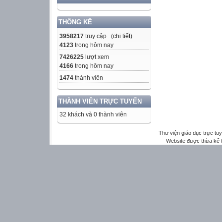
THỐNG KÊ
3958217
truy cập (
chi tiết
)
4123
trong hôm nay
7426225
lượt xem
4166
trong hôm nay
1474
thành viên
THÀNH VIÊN TRỰC TUYẾN
32 khách và 0 thành viên
Thư viện giáo dục trực tu
Website được thừa kế 