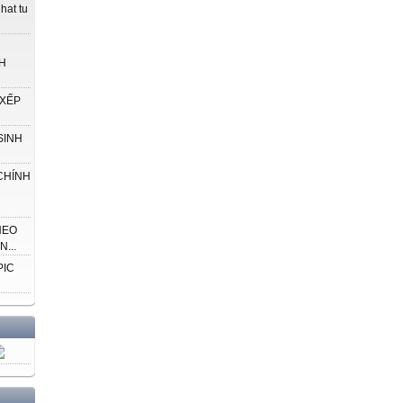
hat tu
H
 XẾP
SINH
CHÍNH
HEO
...
PIC