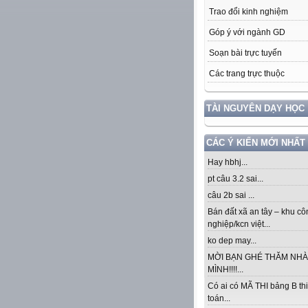
Trao đổi kinh nghiệm
Góp ý với ngành GD
Soạn bài trực tuyến
Các trang trực thuộc
TÀI NGUYÊN DẠY HỌC
CÁC Ý KIẾN MỚI NHẤT
Hay hbhj...
pt câu 3.2 sai...
câu 2b sai ...
Bán đất xã an tây – khu cô
nghiệp/kcn việt...
ko dep may...
MỜI BẠN GHÉ THĂM NHÀ
MÌNH!!!!...
Có ai có MÃ THI bảng B thi
toán...