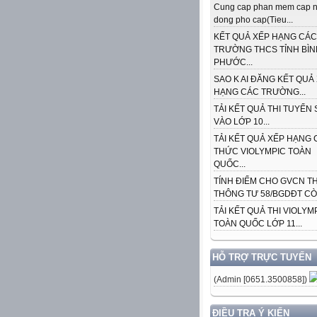
Cung cap phan mem cap n
dong pho cap(Tieu...
KẾT QUẢ XẾP HẠNG CÁC
TRƯỜNG THCS TỈNH BÌN
PHƯỚC...
SAO K AI ĐĂNG KẾT QUẢ
HẠNG CÁC TRƯỜNG...
TẢI KẾT QUẢ THI TUYỂN 
VÀO LỚP 10...
TẢI KẾT QUẢ XẾP HẠNG 
THỨC VIOLYMPIC TOÀN
QUỐC...
TÍNH ĐIỂM CHO GVCN T
THÔNG TƯ 58/BGDĐT CÒN
TẢI KẾT QUẢ THI VIOLYM
TOÀN QUỐC LỚP 11...
HỖ TRỢ TRỰC TUYẾN
(Admin [0651.3500858])
ĐIỀU TRA Ý KIẾN