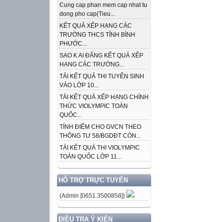
Cung cap phan mem cap nhat tu
dong pho cap(Tieu...
KẾT QUẢ XẾP HẠNG CÁC
TRƯỜNG THCS TỈNH BÌNH
PHƯỚC...
SAO K AI ĐĂNG KẾT QUẢ XẾP
HẠNG CÁC TRƯỜNG...
TẢI KẾT QUẢ THI TUYỂN SINH
VÀO LỚP 10...
TẢI KẾT QUẢ XẾP HẠNG CHÍNH
THỨC VIOLYMPIC TOÀN
QUỐC...
TÍNH ĐIỂM CHO GVCN THEO
THÔNG TƯ 58/BGDĐT CÒN...
TẢI KẾT QUẢ THI VIOLYMPIC
TOÀN QUỐC LỚP 11...
HỖ TRỢ TRỰC TUYẾN
(Admin [0651.3500858])
ĐIỀU TRA Ý KIẾN