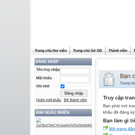
Trang chủ thư viện
Trang chủ Sở GD
Thành viên
ĐĂNG NHẬP
Tên truy nhập
Bạn 
Mật khẩu
Trang nà
Ghi nhớ
Truy cập tra
Quên mật khẩu
ĐK thành viên
Bạn phải mở tra
khẩu đã đăng ký 
ẢNH NGẪU NHIÊN
Bạn làm gì ti
Mở trang đă