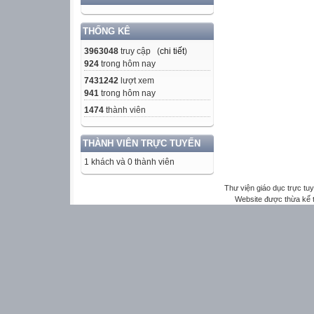
THỐNG KÊ
3963048
truy cập (
chi tiết
)
924
trong hôm nay
7431242
lượt xem
941
trong hôm nay
1474
thành viên
THÀNH VIÊN TRỰC TUYẾN
1 khách và 0 thành viên
Thư viện giáo dục trực tu
Website được thừa kế 