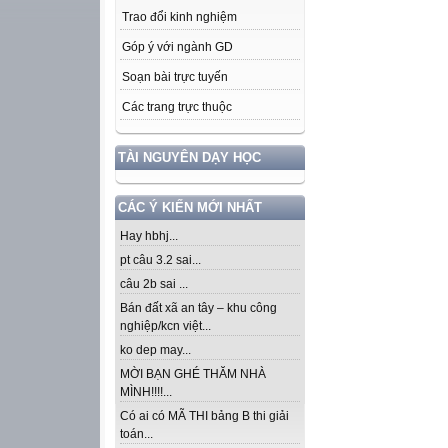
Trao đổi kinh nghiệm
Góp ý với ngành GD
Soạn bài trực tuyến
Các trang trực thuộc
TÀI NGUYÊN DẠY HỌC
CÁC Ý KIẾN MỚI NHẤT
Hay hbhj...
pt câu 3.2 sai...
câu 2b sai ...
Bán đất xã an tây – khu công
nghiệp/kcn việt...
ko dep may...
MỜI BẠN GHÉ THĂM NHÀ
MÌNH!!!!...
Có ai có MÃ THI bảng B thi giải
toán...