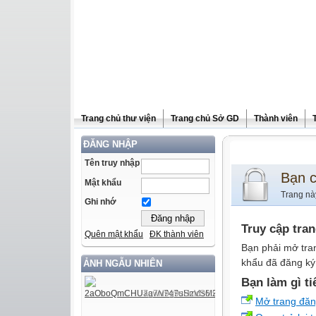
Trang chủ thư viện
Trang chủ Sở GD
Thành viên
ĐĂNG NHẬP
Tên truy nhập
Bạn 
Mật khẩu
Trang nà
Ghi nhớ
Truy cập tra
Quên mật khẩu
ĐK thành viên
Bạn phải mở tra
khẩu đã đăng ký 
ẢNH NGẪU NHIÊN
Bạn làm gì ti
Mở trang đă