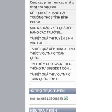
Cung cap phan mem cap nhat tu
dong pho cap(Tieu...
KẾT QUẢ XẾP HẠNG CÁC
TRƯỜNG THCS TỈNH BÌNH
PHƯỚC...
SAO K AI ĐĂNG KẾT QUẢ XẾP
HẠNG CÁC TRƯỜNG...
TẢI KẾT QUẢ THI TUYỂN SINH
VÀO LỚP 10...
TẢI KẾT QUẢ XẾP HẠNG CHÍNH
THỨC VIOLYMPIC TOÀN
QUỐC...
TÍNH ĐIỂM CHO GVCN THEO
THÔNG TƯ 58/BGDĐT CÒN...
TẢI KẾT QUẢ THI VIOLYMPIC
TOÀN QUỐC LỚP 11...
HỖ TRỢ TRỰC TUYẾN
(Admin [0651.3500858])
ĐIỀU TRA Ý KIẾN