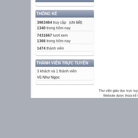
THỐNG KÊ
3963464
truy cập (
chi tiết
)
1340
trong hôm nay
7431667
lượt xem
1366
trong hôm nay
1474
thành viên
THÀNH VIÊN TRỰC TUYẾN
3 khách và 1 thành viên
Vũ Như Ngọc
Thư viện giáo dục trực tu
Website được thừa kế 