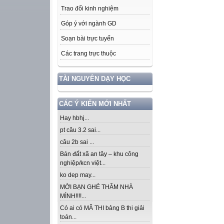
Trao đổi kinh nghiệm
Góp ý với ngành GD
Soạn bài trực tuyến
Các trang trực thuộc
TÀI NGUYÊN DẠY HỌC
CÁC Ý KIẾN MỚI NHẤT
Hay hbhj...
pt câu 3.2 sai...
câu 2b sai ...
Bán đất xã an tây – khu công
nghiệp/kcn việt...
ko dep may...
MỜI BẠN GHÉ THĂM NHÀ
MÌNH!!!!...
Có ai có MÃ THI bảng B thi giải
toán...