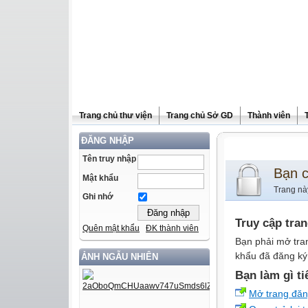
Trang chủ thư viện
Trang chủ Sở GD
Thành viên
ĐĂNG NHẬP
Tên truy nhập
Bạn 
Mật khẩu
Trang nà
Ghi nhớ
Truy cập tra
Quên mật khẩu
ĐK thành viên
Bạn phải mở tra
khẩu đã đăng ký 
ẢNH NGẪU NHIÊN
Bạn làm gì ti
Mở trang đă