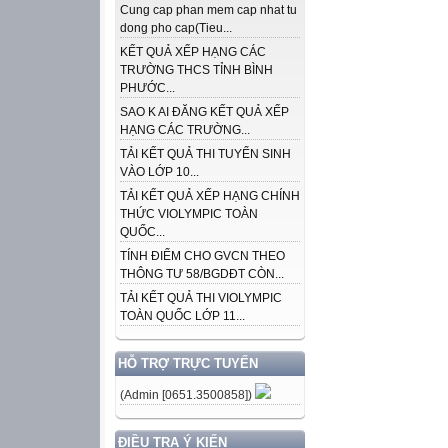
Cung cap phan mem cap nhat tu
dong pho cap(Tieu...
KẾT QUẢ XẾP HẠNG CÁC
TRƯỜNG THCS TỈNH BÌNH
PHƯỚC...
SAO K AI ĐĂNG KẾT QUẢ XẾP
HẠNG CÁC TRƯỜNG...
TẢI KẾT QUẢ THI TUYỂN SINH
VÀO LỚP 10...
TẢI KẾT QUẢ XẾP HẠNG CHÍNH
THỨC VIOLYMPIC TOÀN
QUỐC...
TÍNH ĐIỂM CHO GVCN THEO
THÔNG TƯ 58/BGDĐT CÒN...
TẢI KẾT QUẢ THI VIOLYMPIC
TOÀN QUỐC LỚP 11...
HỖ TRỢ TRỰC TUYẾN
(Admin [0651.3500858])
ĐIỀU TRA Ý KIẾN