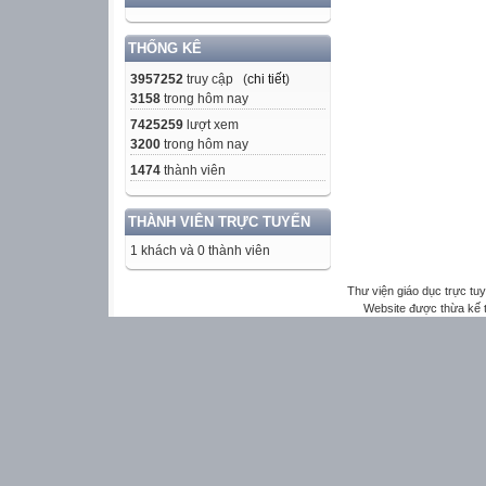
THỐNG KÊ
3957252
truy cập (
chi tiết
)
3158
trong hôm nay
7425259
lượt xem
3200
trong hôm nay
1474
thành viên
THÀNH VIÊN TRỰC TUYẾN
1 khách và 0 thành viên
Thư viện giáo dục trực tu
Website được thừa kế 