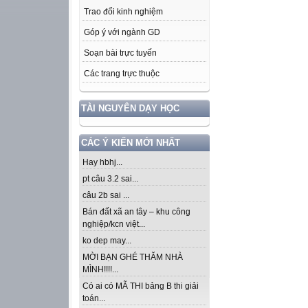
Trao đổi kinh nghiệm
Góp ý với ngành GD
Soạn bài trực tuyến
Các trang trực thuộc
TÀI NGUYÊN DẠY HỌC
CÁC Ý KIẾN MỚI NHẤT
Hay hbhj...
pt câu 3.2 sai...
câu 2b sai ...
Bán đất xã an tây – khu công
nghiệp/kcn việt...
ko dep may...
MỜI BẠN GHÉ THĂM NHÀ
MÌNH!!!!...
Có ai có MÃ THI bảng B thi giải
toán...