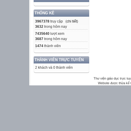
THỐNG KÊ
3967378
truy cập (
chi tiết
)
3632
trong hôm nay
7435640
lượt xem
3687
trong hôm nay
1474
thành viên
THÀNH VIÊN TRỰC TUYẾN
2 khách và 0 thành viên
Thư viện giáo dục trực tu
Website được thừa kế 