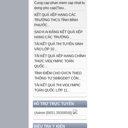
Cung cap phan mem cap nhat tu
dong pho cap(Tieu...
KẾT QUẢ XẾP HẠNG CÁC
TRƯỜNG THCS TỈNH BÌNH
PHƯỚC...
SAO K AI ĐĂNG KẾT QUẢ XẾP
HẠNG CÁC TRƯỜNG...
TẢI KẾT QUẢ THI TUYỂN SINH
VÀO LỚP 10...
TẢI KẾT QUẢ XẾP HẠNG CHÍNH
THỨC VIOLYMPIC TOÀN
QUỐC...
TÍNH ĐIỂM CHO GVCN THEO
THÔNG TƯ 58/BGDĐT CÒN...
TẢI KẾT QUẢ THI VIOLYMPIC
TOÀN QUỐC LỚP 11...
HỖ TRỢ TRỰC TUYẾN
(Admin [0651.3500858])
ĐIỀU TRA Ý KIẾN