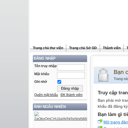
Trang chủ thư viện
Trang chủ Sở GD
Thành viên
ĐĂNG NHẬP
Tên truy nhập
Bạn 
Mật khẩu
Trang nà
Ghi nhớ
Truy cập tra
Quên mật khẩu
ĐK thành viên
Bạn phải mở tra
khẩu đã đăng ký 
ẢNH NGẪU NHIÊN
Bạn làm gì ti
Mở trang đă