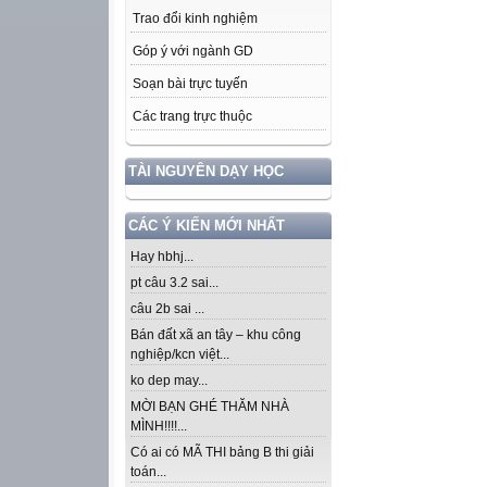
Trao đổi kinh nghiệm
Góp ý với ngành GD
Soạn bài trực tuyến
Các trang trực thuộc
TÀI NGUYÊN DẠY HỌC
CÁC Ý KIẾN MỚI NHẤT
Hay hbhj...
pt câu 3.2 sai...
câu 2b sai ...
Bán đất xã an tây – khu công
nghiệp/kcn việt...
ko dep may...
MỜI BẠN GHÉ THĂM NHÀ
MÌNH!!!!...
Có ai có MÃ THI bảng B thi giải
toán...