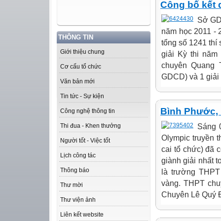
Công bố kết 
Sở GD-
năm học 2011 - 20
THÔNG TIN
tổng số 1241 thí
Giới thiệu chung
giải Kỳ thi năm
chuyên Quang T
Cơ cấu tổ chức
GDCD) và 1 giải 
Văn bản mới
Tin tức - Sự kiện
Bình Phước, 
Công nghệ thông tin
Sáng 0
Thi đua - Khen thưởng
Olympic truyền 
Người tốt - Việc tốt
cai tổ chức) đ
Lịch công tác
giành giải nhất 
Thông báo
là trường THPT
vàng. THPT chu
Thư mời
Chuyên Lê Quý Đ
Thư viện ảnh
Liên kết website