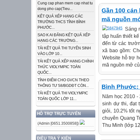
Cung cap phan mem cap nhat tu
dong pho cap(Tieu...
Gần 100 cán b
KẾT QUẢ XẾP HẠNG CÁC
mã nguồn m
TRƯỜNG THCS TỈNH BÌNH
PHƯỚC...
Sáng 
SAO K AI ĐĂNG KẾT QUẢ XẾP
tập huấn thiết k
HẠNG CÁC TRƯỜNG...
đến từ các trườ
TẢI KẾT QUẢ THI TUYỂN SINH
xã bao gồm: Ch
VÀO LỚP 10...
Website hỗ trợ h
TẢI KẾT QUẢ XẾP HẠNG CHÍNH
mã nguồn mở của
THỨC VIOLYMPIC TOÀN
QUỐC...
TÍNH ĐIỂM CHO GVCN THEO
Bình Phước: 
THÔNG TƯ 58/BGDĐT CÒN...
TẢI KẾT QUẢ THI VIOLYMPIC
Năm học 2010 - 2
TOÀN QUỐC LỚP 11...
sinh dự thi, đạt
giỏi, 10.2% tốt 
HỖ TRỢ TRỰC TUYẾN
chuyên Quang Tr
(Admin [0651.3500858])
Thu Minh (lớp 12
ĐIỀU TRA Ý KIẾN