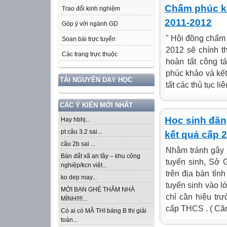
Chấm phúc kh
Trao đổi kinh nghiệm
2011-2012
Góp ý với ngành GD
" Hội đồng chấm 
Soạn bài trực tuyến
2012 sẽ chính t
Các trang trực thuộc
hoàn tất công t
phúc khảo và kết
TÀI NGUYÊN DẠY HỌC
tất các thủ tục li
CÁC Ý KIẾN MỚI NHẤT
Học sinh đăn
Hay hbhj...
pt câu 3.2 sai...
kết quả cấp 2
câu 2b sai ...
Nhằm tránh gây 
Bán đất xã an tây – khu công
tuyển sinh, Sở 
nghiệp/kcn việt...
trên địa bàn tỉ
ko dep may...
tuyển sinh vào 
MỜI BẠN GHÉ THĂM NHÀ
chỉ cần hiệu tr
MÌNH!!!!...
cấp THCS . ( Că
Có ai có MÃ THI bảng B thi giải
toán...