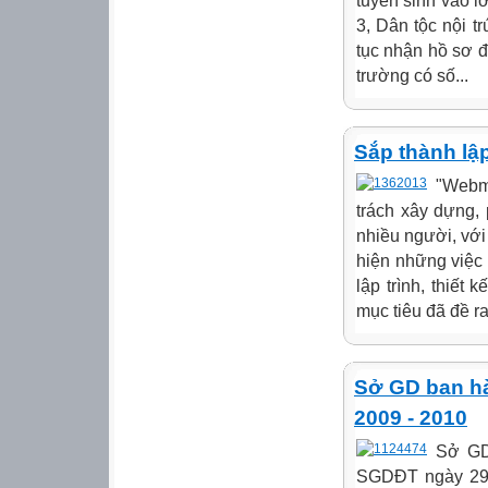
tuyển sinh vào 
3, Dân tộc nội t
tục nhận hồ sơ đ
trường có số...
Sắp thành l
"Webm
trách xây dựng, 
nhiều người, với
hiện những việc 
lập trình, thiết 
mục tiêu đã đề ra
Sở GD ban hà
2009 - 2010
Sở GD
SGDĐT ngày 29/0