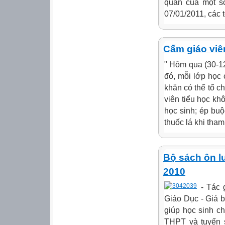
quân của một số
07/01/2011, các
Cấm giáo viê
" Hôm qua (30-12
đó, mỗi lớp học
khăn có thể tổ c
viên tiểu học kh
học sinh; ép buộ
thuốc lá khi tham
Bộ sách ôn lu
2010
- Tác 
Giáo Dục - Giá b
giúp học sinh chu
THPT và tuyển 