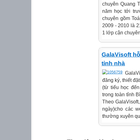
chuyên Quang T
năm học tới tr
chuyên gồm Toán
2009 - 2010 là 2
1 lớp cận chuyên
GalaVisoft hỗ
tỉnh nhà
GalaVi
đăng ký, thiết đặ
(từ tiểu học đ
trong toàn tỉnh 
Theo GalaVisoft,
ngày)cho các we
thường xuyên qua