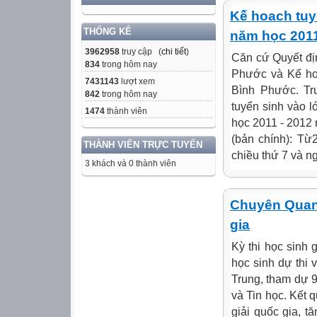
Kế hoach tuy
THỐNG KÊ
năm học 2011
3962958
truy cập (
chi tiết
)
Căn cứ Quyết đ
834
trong hôm nay
Phước và Kế h
7431143
lượt xem
Bình Phước. T
842
trong hôm nay
tuyển sinh vào 
1474
thành viên
học 2011 - 2012 
(bản chính): Từ
THÀNH VIÊN TRỰC TUYẾN
chiều thứ 7 và ng
3 khách và 0 thành viên
Chuyên Quang
gia
Kỳ thi học sinh
học sinh dự thi
Trung, tham dự 9
và Tin học. Kết 
giải quốc gia, t