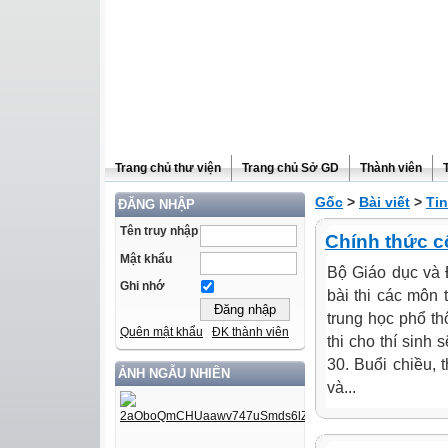
Trang chủ thư viện
Trang chủ Sở GD
Thành viên
Gốc
>
Bài viết
>
Tin
ĐĂNG NHẬP
Tên truy nhập
Chính thức cô
Mật khẩu
Bộ Giáo dục và Đ
Ghi nhớ
bài thi các môn 
trung học phổ th
Quên mật khẩu
ĐK thành viên
thi cho thí sinh 
30. Buổi chiều, 
ẢNH NGẪU NHIÊN
và...