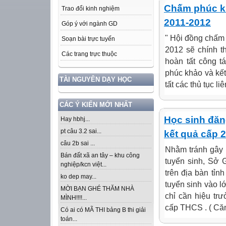
Chấm phúc kh
Trao đổi kinh nghiệm
2011-2012
Góp ý với ngành GD
" Hội đồng chấm 
Soạn bài trực tuyến
2012 sẽ chính t
Các trang trực thuộc
hoàn tất công t
phúc khảo và kết
TÀI NGUYÊN DẠY HỌC
tất các thủ tục li
CÁC Ý KIẾN MỚI NHẤT
Học sinh đăn
Hay hbhj...
pt câu 3.2 sai...
kết quả cấp 2
câu 2b sai ...
Nhằm tránh gây 
Bán đất xã an tây – khu công
tuyển sinh, Sở 
nghiệp/kcn việt...
trên địa bàn tỉ
ko dep may...
tuyển sinh vào 
MỜI BẠN GHÉ THĂM NHÀ
chỉ cần hiệu tr
MÌNH!!!!...
cấp THCS . ( Că
Có ai có MÃ THI bảng B thi giải
toán...