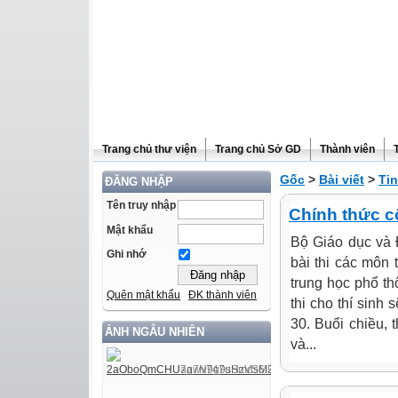
Trang chủ thư viện
Trang chủ Sở GD
Thành viên
Gốc
>
Bài viết
>
Tin
ĐĂNG NHẬP
Tên truy nhập
Chính thức cô
Mật khẩu
Bộ Giáo dục và Đ
Ghi nhớ
bài thi các môn 
trung học phổ th
Quên mật khẩu
ĐK thành viên
thi cho thí sinh 
30. Buổi chiều, 
ẢNH NGẪU NHIÊN
và...