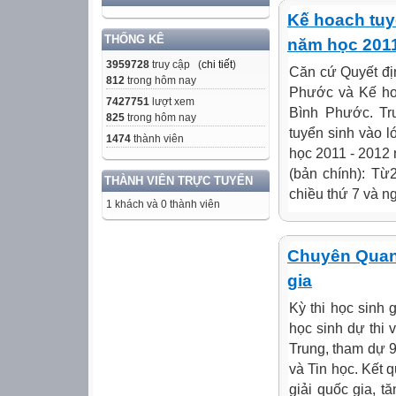
Kế hoach tuy
THỐNG KÊ
năm học 2011
3959728
truy cập (
chi tiết
)
Căn cứ Quyết đ
812
trong hôm nay
Phước và Kế h
7427751
lượt xem
Bình Phước. T
825
trong hôm nay
tuyển sinh vào 
1474
thành viên
học 2011 - 2012 
(bản chính): Từ
THÀNH VIÊN TRỰC TUYẾN
chiều thứ 7 và ng
1 khách và 0 thành viên
Chuyên Quang
gia
Kỳ thi học sinh
học sinh dự thi
Trung, tham dự 9
và Tin học. Kết 
giải quốc gia, t