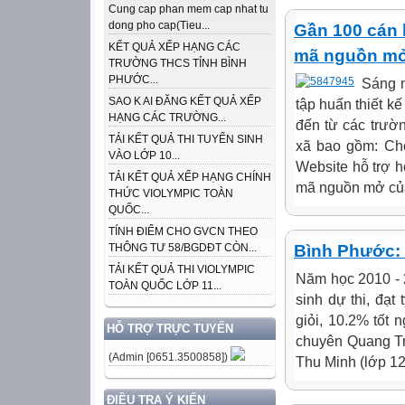
Cung cap phan mem cap nhat tu
dong pho cap(Tieu...
Gần 100 cán b
KẾT QUẢ XẾP HẠNG CÁC
mã nguồn m
TRƯỜNG THCS TỈNH BÌNH
PHƯỚC...
Sáng 
SAO K AI ĐĂNG KẾT QUẢ XẾP
tập huấn thiết k
HẠNG CÁC TRƯỜNG...
đến từ các trườ
TẢI KẾT QUẢ THI TUYỂN SINH
xã bao gồm: Ch
VÀO LỚP 10...
Website hỗ trợ h
TẢI KẾT QUẢ XẾP HẠNG CHÍNH
mã nguồn mở của
THỨC VIOLYMPIC TOÀN
QUỐC...
TÍNH ĐIỂM CHO GVCN THEO
Bình Phước: 
THÔNG TƯ 58/BGDĐT CÒN...
TẢI KẾT QUẢ THI VIOLYMPIC
Năm học 2010 - 2
TOÀN QUỐC LỚP 11...
sinh dự thi, đạt
giỏi, 10.2% tốt 
HỖ TRỢ TRỰC TUYẾN
chuyên Quang Tr
(Admin [0651.3500858])
Thu Minh (lớp 12
ĐIỀU TRA Ý KIẾN