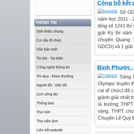
Công bố kết 
Sở GD-
năm học 2011 - 20
THÔNG TIN
tổng số 1241 thí
Giới thiệu chung
giải Kỳ thi năm
chuyên Quang T
Cơ cấu tổ chức
GDCD) và 1 giải 
Văn bản mới
Tin tức - Sự kiện
Bình Phước, 
Công nghệ thông tin
Sáng 0
Thi đua - Khen thưởng
Olympic truyền 
Người tốt - Việc tốt
cai tổ chức) đ
Lịch công tác
giành giải nhất 
Thông báo
là trường THPT
vàng. THPT chu
Thư mời
Chuyên Lê Quý Đ
Thư viện ảnh
Liên kết website