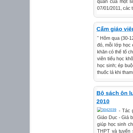
quân của một số
07/01/2011, các
Cấm giáo viê
" Hôm qua (30-12
đó, mỗi lớp học
khăn có thể tổ c
viên tiểu học kh
học sinh; ép buộ
thuốc lá khi tham
Bộ sách ôn lu
2010
- Tác 
Giáo Dục - Giá b
giúp học sinh chu
THPT và tuyển 