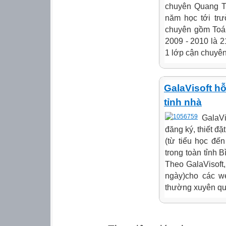
chuyên Quang T
năm học tới tr
chuyên gồm Toán
2009 - 2010 là 2
1 lớp cận chuyên
GalaVisoft hỗ
tỉnh nhà
GalaVi
đăng ký, thiết đặ
(từ tiểu học đ
trong toàn tỉnh 
Theo GalaVisoft,
ngày)cho các we
thường xuyên qua