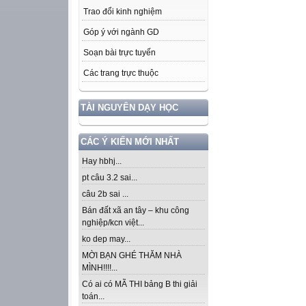
Trao đổi kinh nghiệm
Góp ý với ngành GD
Soạn bài trực tuyến
Các trang trực thuộc
TÀI NGUYÊN DẠY HỌC
CÁC Ý KIẾN MỚI NHẤT
Hay hbhj...
pt câu 3.2 sai...
câu 2b sai ...
Bán đất xã an tây – khu công
nghiệp/kcn việt...
ko dep may...
MỜI BẠN GHÉ THĂM NHÀ
MÌNH!!!!...
Có ai có MÃ THI bảng B thi giải
toán...