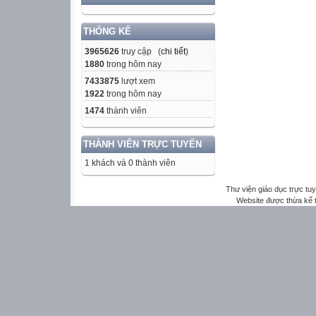
THỐNG KÊ
3965626
truy cập (
chi tiết
)
1880
trong hôm nay
7433875
lượt xem
1922
trong hôm nay
1474
thành viên
THÀNH VIÊN TRỰC TUYẾN
1 khách và 0 thành viên
Thư viện giáo dục trực tu
Website được thừa kế 