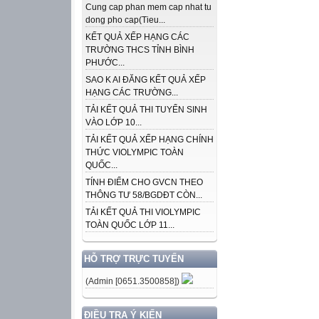
Cung cap phan mem cap nhat tu
dong pho cap(Tieu...
KẾT QUẢ XẾP HẠNG CÁC
TRƯỜNG THCS TỈNH BÌNH
PHƯỚC...
SAO K AI ĐĂNG KẾT QUẢ XẾP
HẠNG CÁC TRƯỜNG...
TẢI KẾT QUẢ THI TUYỂN SINH
VÀO LỚP 10...
TẢI KẾT QUẢ XẾP HẠNG CHÍNH
THỨC VIOLYMPIC TOÀN
QUỐC...
TÍNH ĐIỂM CHO GVCN THEO
THÔNG TƯ 58/BGDĐT CÒN...
TẢI KẾT QUẢ THI VIOLYMPIC
TOÀN QUỐC LỚP 11...
HỖ TRỢ TRỰC TUYẾN
(Admin [0651.3500858])
ĐIỀU TRA Ý KIẾN