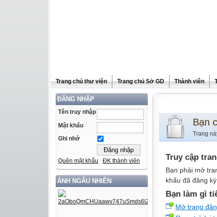
Trang chủ thư viện
Trang chủ Sở GD
Thành viên
ĐĂNG NHẬP
Tên truy nhập
Bạn 
Mật khẩu
Trang nà
Ghi nhớ
Truy cập tra
Quên mật khẩu
ĐK thành viên
Bạn phải mở tra
khẩu đã đăng ký 
ẢNH NGẪU NHIÊN
Bạn làm gì ti
Mở trang đă