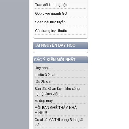
Trao đổi kinh nghiệm
Góp ý với ngành GD
Soạn bài trực tuyến
Các trang trực thuộc
TÀI NGUYÊN DẠY HỌC
CÁC Ý KIẾN MỚI NHẤT
Hay hbhj...
pt câu 3.2 sai...
câu 2b sai ...
Bán đất xã an tây – khu công
nghiệp/kcn việt...
ko dep may...
MỜI BẠN GHÉ THĂM NHÀ
MÌNH!!!!...
Có ai có MÃ THI bảng B thi giải
toán...