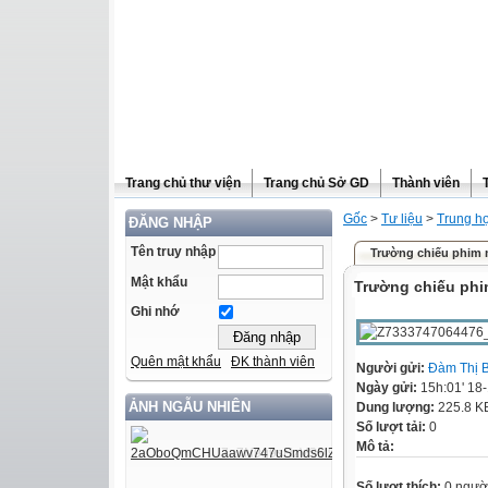
Trang chủ thư viện
Trang chủ Sở GD
Thành viên
Gốc
>
Tư liệu
>
Trung h
ĐĂNG NHẬP
Tên truy nhập
Trường chiếu phim
Mật khẩu
Trường chiếu ph
Ghi nhớ
Quên mật khẩu
ĐK thành viên
Người gửi:
Đàm Thị 
Ngày gửi:
15h:01' 18
ẢNH NGẪU NHIÊN
Dung lượng:
225.8 K
Số lượt tải:
0
Mô tả:
Số lượt thích:
0 ngườ