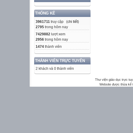
THỐNG KÊ
3961711
truy cập (
chi tiết
)
2795
trong hôm nay
7429882
lượt xem
2956
trong hôm nay
1474
thành viên
THÀNH VIÊN TRỰC TUYẾN
2 khách và 0 thành viên
Thư viện giáo dục trực tu
Website được thừa kế 