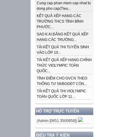
Cung cap phan mem cap nhat tu
dong pho cap(Tieu...
KẾT QUẢ XẾP HẠNG CÁC
TRƯỜNG THCS TỈNH BÌNH
PHƯỚC...
SAO K AI ĐĂNG KẾT QUẢ XẾP
HẠNG CÁC TRƯỜNG...
TẢI KẾT QUẢ THI TUYỂN SINH
VÀO LỚP 10...
TẢI KẾT QUẢ XẾP HẠNG CHÍNH
THỨC VIOLYMPIC TOÀN
QUỐC...
TÍNH ĐIỂM CHO GVCN THEO
THÔNG TƯ 58/BGDĐT CÒN...
TẢI KẾT QUẢ THI VIOLYMPIC
TOÀN QUỐC LỚP 11...
HỖ TRỢ TRỰC TUYẾN
(Admin [0651.3500858])
ĐIỀU TRA Ý KIẾN