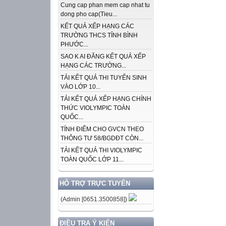
Cung cap phan mem cap nhat tu
dong pho cap(Tieu...
KẾT QUẢ XẾP HẠNG CÁC
TRƯỜNG THCS TỈNH BÌNH
PHƯỚC...
SAO K AI ĐĂNG KẾT QUẢ XẾP
HẠNG CÁC TRƯỜNG...
TẢI KẾT QUẢ THI TUYỂN SINH
VÀO LỚP 10...
TẢI KẾT QUẢ XẾP HẠNG CHÍNH
THỨC VIOLYMPIC TOÀN
QUỐC...
TÍNH ĐIỂM CHO GVCN THEO
THÔNG TƯ 58/BGDĐT CÒN...
TẢI KẾT QUẢ THI VIOLYMPIC
TOÀN QUỐC LỚP 11...
HỖ TRỢ TRỰC TUYẾN
(Admin [0651.3500858])
ĐIỀU TRA Ý KIẾN