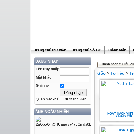
Trang chủ thư viện
Trang chủ Sở GD
Thành viên
ĐĂNG NHẬP
Danh sách tư liệu c
Tên truy nhập
Gốc
>
Tư liệu
>
T
Mật khẩu
Ghi nhớ
Quên mật khẩu
ĐK thành viên
ẢNH NGẪU NHIÊN
NGÀY SÁCH VIỆT
21/04/2026