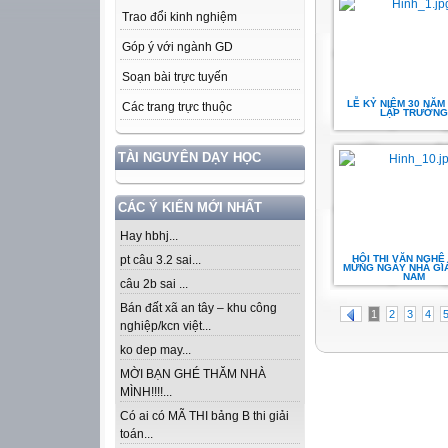
Trao đổi kinh nghiệm
Góp ý với ngành GD
Soạn bài trực tuyến
LỄ KỶ NIỆM 30 NĂM
Các trang trực thuộc
LẬP TRƯỜNG
TÀI NGUYÊN DẠY HỌC
CÁC Ý KIẾN MỚI NHẤT
Hay hbhj...
HỘI THI VĂN NGHỆ
pt câu 3.2 sai...
MỪNG NGÀY NHÀ GIÁ
NAM
câu 2b sai ...
Bán đất xã an tây – khu công
1
2
3
4
nghiệp/kcn việt...
ko dep may...
MỜI BẠN GHÉ THĂM NHÀ
MÌNH!!!!...
Có ai có MÃ THI bảng B thi giải
toán...