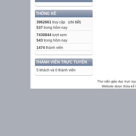
THỐNG KÊ
3962661
truy cập (
chi tiết
)
537
trong hôm nay
7430844
lượt xem
543
trong hôm nay
1474
thành viên
THÀNH VIÊN TRỰC TUYẾN
5 khách và 0 thành viên
Thư viện giáo dục trực tu
Website được thừa kế 