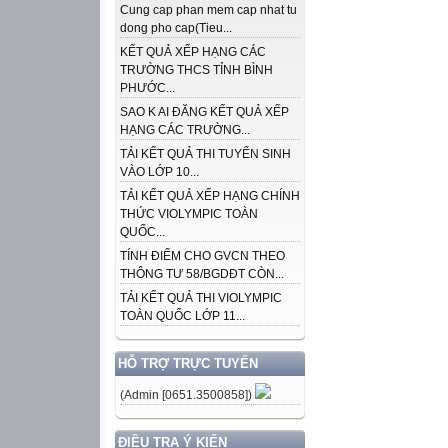
Cung cap phan mem cap nhat tu
dong pho cap(Tieu...
KẾT QUẢ XẾP HẠNG CÁC
TRƯỜNG THCS TỈNH BÌNH
PHƯỚC...
SAO K AI ĐĂNG KẾT QUẢ XẾP
HẠNG CÁC TRƯỜNG...
TẢI KẾT QUẢ THI TUYỂN SINH
VÀO LỚP 10...
TẢI KẾT QUẢ XẾP HẠNG CHÍNH
THỨC VIOLYMPIC TOÀN
QUỐC...
TÍNH ĐIỂM CHO GVCN THEO
THÔNG TƯ 58/BGDĐT CÒN...
TẢI KẾT QUẢ THI VIOLYMPIC
TOÀN QUỐC LỚP 11...
HỖ TRỢ TRỰC TUYẾN
(Admin [0651.3500858])
ĐIỀU TRA Ý KIẾN