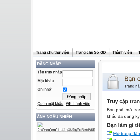
Trang chủ thư viện
Trang chủ Sở GD
Thành viên
ĐĂNG NHẬP
Tên truy nhập
Bạn 
Mật khẩu
Trang nà
Ghi nhớ
Truy cập tra
Quên mật khẩu
ĐK thành viên
Bạn phải mở tra
khẩu đã đăng ký 
ẢNH NGẪU NHIÊN
Bạn làm gì ti
Mở trang đă