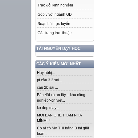
Trao đổi kinh nghiệm
Góp ý với ngành GD
Soạn bài trực tuyến
Các trang trực thuộc
TÀI NGUYÊN DẠY HỌC
CÁC Ý KIẾN MỚI NHẤT
Hay hbhj...
pt câu 3.2 sai...
câu 2b sai ...
Bán đất xã an tây – khu công
nghiệp/kcn việt...
ko dep may...
MỜI BẠN GHÉ THĂM NHÀ
MÌNH!!!!...
Có ai có MÃ THI bảng B thi giải
toán...