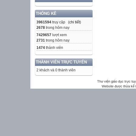
THỐNG KÊ
3961594
truy cập (
chi tiết
)
2678
trong hôm nay
7429657
lượt xem
2731
trong hôm nay
1474
thành viên
THÀNH VIÊN TRỰC TUYẾN
2 khách và 0 thành viên
Thư viện giáo dục trực tu
Website được thừa kế 