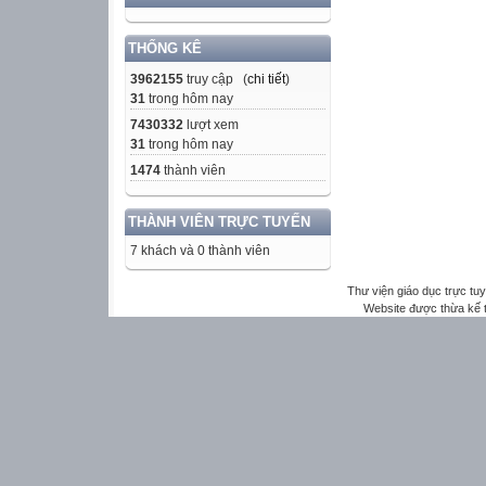
THỐNG KÊ
3962155
truy cập (
chi tiết
)
31
trong hôm nay
7430332
lượt xem
31
trong hôm nay
1474
thành viên
THÀNH VIÊN TRỰC TUYẾN
7 khách và 0 thành viên
Thư viện giáo dục trực tu
Website được thừa kế 