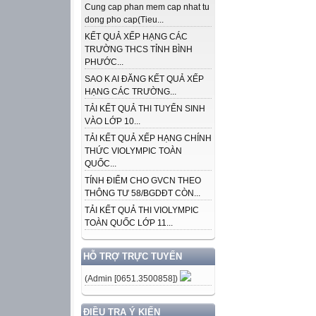
Cung cap phan mem cap nhat tu
dong pho cap(Tieu...
KẾT QUẢ XẾP HẠNG CÁC
TRƯỜNG THCS TỈNH BÌNH
PHƯỚC...
SAO K AI ĐĂNG KẾT QUẢ XẾP
HẠNG CÁC TRƯỜNG...
TẢI KẾT QUẢ THI TUYỂN SINH
VÀO LỚP 10...
TẢI KẾT QUẢ XẾP HẠNG CHÍNH
THỨC VIOLYMPIC TOÀN
QUỐC...
TÍNH ĐIỂM CHO GVCN THEO
THÔNG TƯ 58/BGDĐT CÒN...
TẢI KẾT QUẢ THI VIOLYMPIC
TOÀN QUỐC LỚP 11...
HỖ TRỢ TRỰC TUYẾN
(Admin [0651.3500858])
ĐIỀU TRA Ý KIẾN