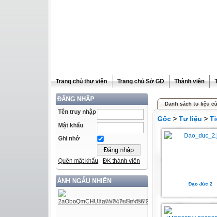
Trang chủ thư viện
Trang chủ Sở GD
Thành viên
ĐĂNG NHẬP
Danh sách tư liệu c
Tên truy nhập
Gốc
>
Tư liệu
>
Ti
Mật khẩu
Ghi nhớ
Quên mật khẩu
ĐK thành viên
ẢNH NGẪU NHIÊN
Đạo đức 2