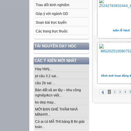
Trao đổi kinh nghiệm
Góp ý với ngành GD
Soạn bài trực tuyến
tuần lễ htsđ
Các trang trực thuộc
TÀI NGUYÊN DẠY HỌC
CÁC Ý KIẾN MỚI NHẤT
Hay hbhj...
Hình ảnh hoạt động t
pt câu 3.2 sai...
câu 2b sai ...
Bán đất xã an tây – khu công
1
2
3
4
nghiệp/kcn việt...
ko dep may...
MỜI BẠN GHÉ THĂM NHÀ
MÌNH!!!!...
Có ai có MÃ THI bảng B thi giải
toán...