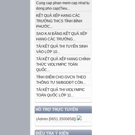
Cung cap phan mem cap nhat tu
dong pho cap(Tieu...
KẾT QUẢ XẾP HẠNG CÁC
TRƯỜNG THCS TỈNH BÌNH
PHƯỚC...
SAO K AI ĐĂNG KẾT QUẢ XẾP
HẠNG CÁC TRƯỜNG...
TẢI KẾT QUẢ THI TUYỂN SINH
VÀO LỚP 10...
TẢI KẾT QUẢ XẾP HẠNG CHÍNH
THỨC VIOLYMPIC TOÀN
QUỐC...
TÍNH ĐIỂM CHO GVCN THEO
THÔNG TƯ 58/BGDĐT CÒN...
TẢI KẾT QUẢ THI VIOLYMPIC
TOÀN QUỐC LỚP 11...
HỖ TRỢ TRỰC TUYẾN
(Admin [0651.3500858])
ĐIỀU TRA Ý KIẾN