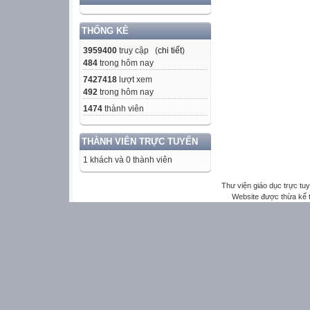
THỐNG KÊ
3959400
truy cập (
chi tiết
)
484
trong hôm nay
7427418
lượt xem
492
trong hôm nay
1474
thành viên
THÀNH VIÊN TRỰC TUYẾN
1 khách và 0 thành viên
Thư viện giáo dục trực tu
Website được thừa kế 