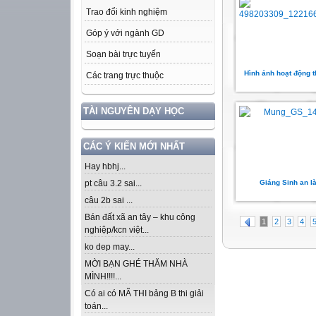
Trao đổi kinh nghiệm
Góp ý với ngành GD
Soạn bài trực tuyến
Hình ảnh hoạt động t
Các trang trực thuộc
TÀI NGUYÊN DẠY HỌC
CÁC Ý KIẾN MỚI NHẤT
Hay hbhj...
Giáng Sinh an l
pt câu 3.2 sai...
câu 2b sai ...
Bán đất xã an tây – khu công
1
2
3
4
nghiệp/kcn việt...
ko dep may...
MỜI BẠN GHÉ THĂM NHÀ
MÌNH!!!!...
Có ai có MÃ THI bảng B thi giải
toán...