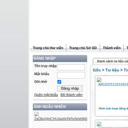
Trang chủ thư viện
Trang chủ Sở GD
Thành viên
ĐĂNG NHẬP
Danh sách tư liệu c
Tên truy nhập
Gốc
>
Tư liệu
>
Ti
Mật khẩu
Ghi nhớ
Quên mật khẩu
ĐK thành viên
ẢNH NGẪU NHIÊN
Hình ảnh hoạt động t